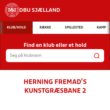
DBU SJÆLLAND
Hvad vil du søge efter?
KLUB/HOLD
RÆKKE
SPILLESTED
KAMP
INDHOLD OG NYHEDER
Find en klub eller et hold
STILLINGER, RESULTATER, KLUBBER OG
HOLD
HERNING FREMAD'S
KUNSTGRÆSBANE 2