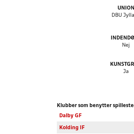
UNIO
DBU Jyll
INDEND
Nej
KUNSTG
Ja
Klubber som benytter spillest
Dalby GF
Kolding IF