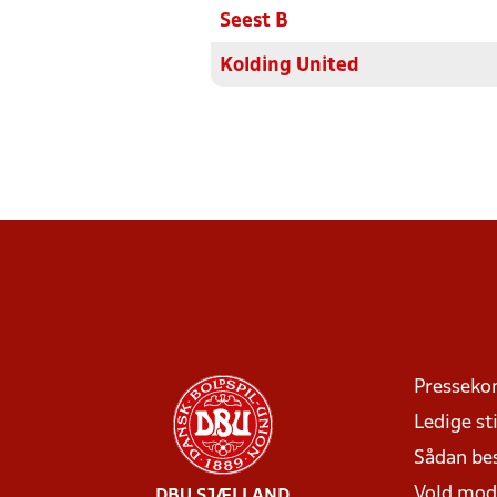
Seest B
Kolding United
Presseko
Ledige sti
Sådan be
Vold mo
DBU SJÆLLAND