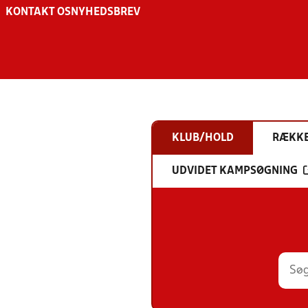
KONTAKT OS
NYHEDSBREV
KLUB/HOLD
RÆKK
UDVIDET KAMPSØGNING