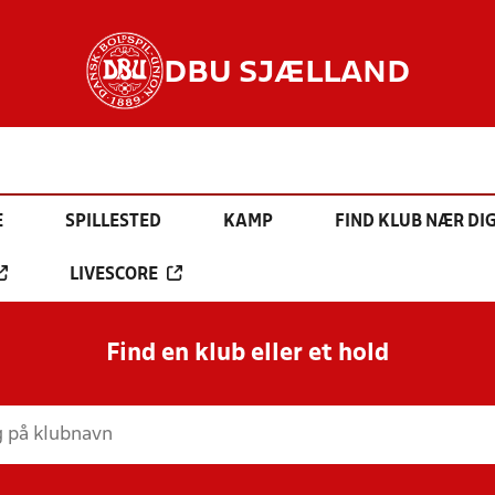
DBU SJÆLLAND
E
SPILLESTED
KAMP
FIND KLUB NÆR DI
LIVESCORE
Find en klub eller et hold