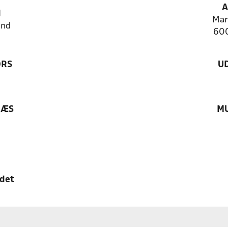
A
N
Mar
and
600
ØRS
U
RÆS
MU
edet