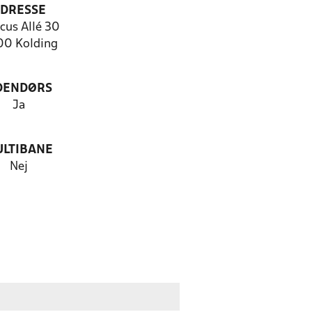
DRESSE
cus Allé 30
0 Kolding
DENDØRS
Ja
LTIBANE
Nej