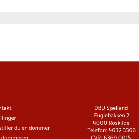
ntakt
DBU Sjælland
Fuglebakken 2
llinger
4000 Roskilde
stiller du en dommer
Telefon: 4632 3366
d dommeren
CVR: 6369 0015