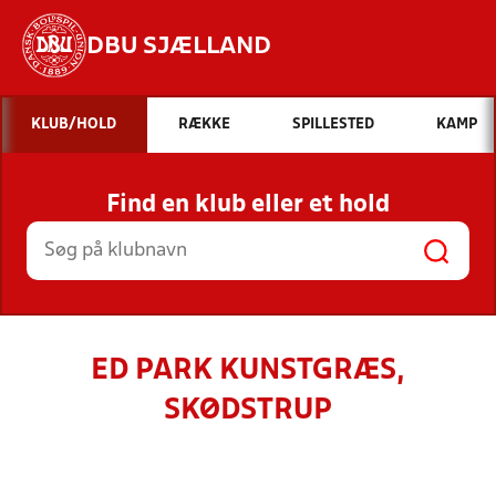
DBU SJÆLLAND
Hvad vil du søge efter?
KLUB/HOLD
RÆKKE
SPILLESTED
KAMP
INDHOLD OG NYHEDER
Find en klub eller et hold
STILLINGER, RESULTATER, KLUBBER OG
HOLD
ED PARK KUNSTGRÆS,
SKØDSTRUP