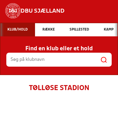
DBU SJÆLLAND
Hvad vil du søge efter?
KLUB/HOLD
RÆKKE
SPILLESTED
KAMP
INDHOLD OG NYHEDER
Find en klub eller et hold
STILLINGER, RESULTATER, KLUBBER OG
HOLD
TØLLØSE STADION