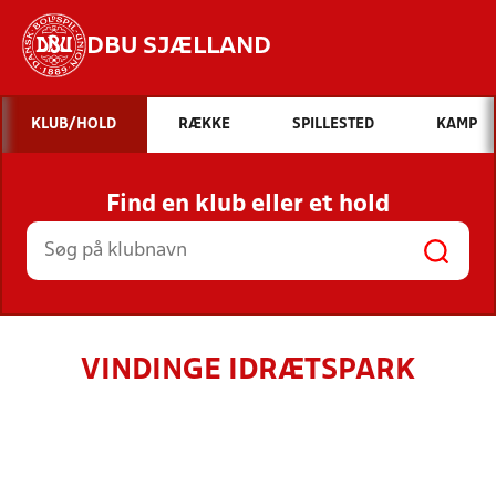
DBU SJÆLLAND
Hvad vil du søge efter?
KLUB/HOLD
RÆKKE
SPILLESTED
KAMP
INDHOLD OG NYHEDER
Find en klub eller et hold
STILLINGER, RESULTATER, KLUBBER OG
HOLD
VINDINGE IDRÆTSPARK