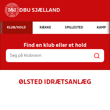
DBU SJÆLLAND
Hvad vil du søge efter?
KLUB/HOLD
RÆKKE
SPILLESTED
KAMP
INDHOLD OG NYHEDER
Find en klub eller et hold
STILLINGER, RESULTATER, KLUBBER OG
HOLD
ØLSTED IDRÆTSANLÆG