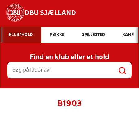
DBU SJÆLLAND
Hvad vil du søge efter?
KLUB/HOLD
RÆKKE
SPILLESTED
KAMP
INDHOLD OG NYHEDER
Find en klub eller et hold
STILLINGER, RESULTATER, KLUBBER OG
HOLD
B1903