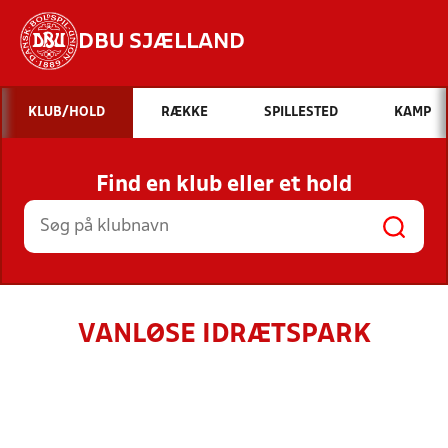
DBU SJÆLLAND
Hvad vil du søge efter?
KLUB/HOLD
RÆKKE
SPILLESTED
KAMP
INDHOLD OG NYHEDER
Find en klub eller et hold
STILLINGER, RESULTATER, KLUBBER OG
HOLD
VANLØSE IDRÆTSPARK