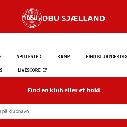
DBU SJÆLLAND
E
SPILLESTED
KAMP
FIND KLUB NÆR DI
LIVESCORE
Find en klub eller et hold