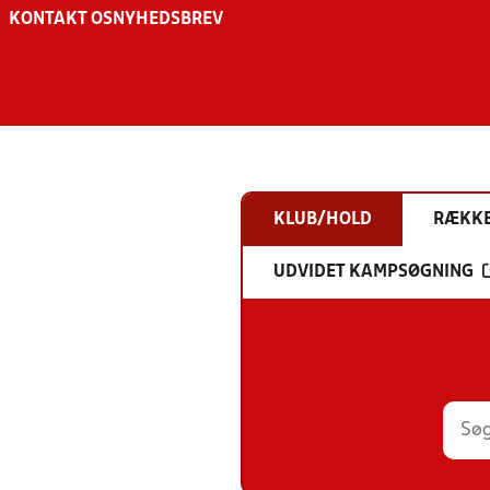
KONTAKT OS
NYHEDSBREV
KLUB/HOLD
RÆKK
UDVIDET KAMPSØGNING