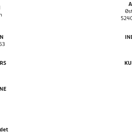
A
N
Øst
n
5240
ON
IN
63
RS
KU
ANE
edet