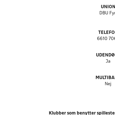
UNIO
DBU Fy
TELEF
6610 70
UDENDØ
Ja
MULTIB
Nej
Klubber som benytter spillest