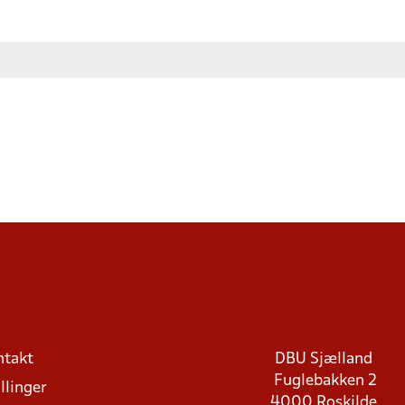
ntakt
DBU Sjælland
Fuglebakken 2
llinger
4000 Roskilde