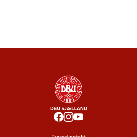
DBU SJÆLLAND