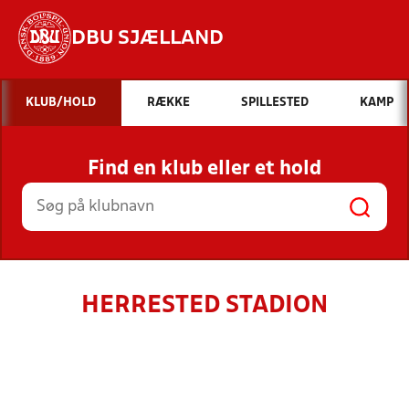
DBU SJÆLLAND
Hvad vil du søge efter?
KLUB/HOLD
RÆKKE
SPILLESTED
KAMP
INDHOLD OG NYHEDER
Find en klub eller et hold
STILLINGER, RESULTATER, KLUBBER OG
HOLD
HERRESTED STADION