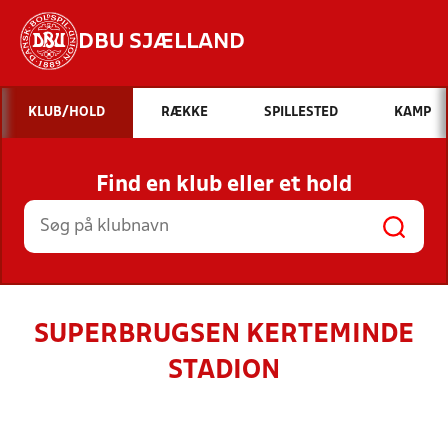
DBU SJÆLLAND
Hvad vil du søge efter?
KLUB/HOLD
RÆKKE
SPILLESTED
KAMP
INDHOLD OG NYHEDER
Find en klub eller et hold
STILLINGER, RESULTATER, KLUBBER OG
HOLD
SUPERBRUGSEN KERTEMINDE
STADION