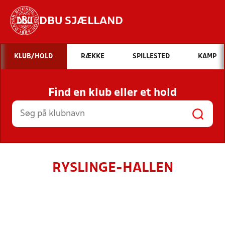
DBU SJÆLLAND
Hvad vil du søge efter?
KLUB/HOLD
RÆKKE
SPILLESTED
KAMP
INDHOLD OG NYHEDER
Find en klub eller et hold
STILLINGER, RESULTATER, KLUBBER OG
HOLD
RYSLINGE-HALLEN