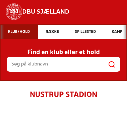
DBU SJÆLLAND
Hvad vil du søge efter?
KLUB/HOLD
RÆKKE
SPILLESTED
KAMP
INDHOLD OG NYHEDER
Find en klub eller et hold
STILLINGER, RESULTATER, KLUBBER OG
HOLD
NUSTRUP STADION