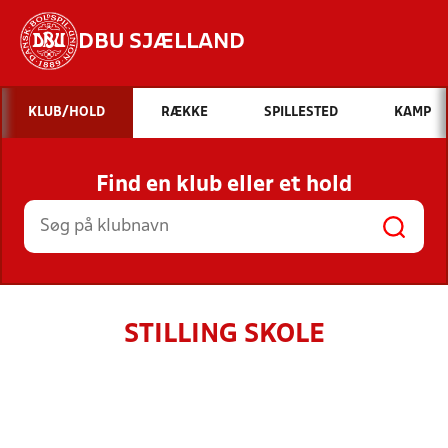
DBU SJÆLLAND
Hvad vil du søge efter?
KLUB/HOLD
RÆKKE
SPILLESTED
KAMP
INDHOLD OG NYHEDER
Find en klub eller et hold
STILLINGER, RESULTATER, KLUBBER OG
HOLD
STILLING SKOLE