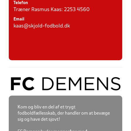
Telefon
Træner Rasmus Kaas: 2253 4560
Email
kaas@skjold-fodbold.dk
Kom og bliv en del af et trygt
fodboldfællesskab, der handler om at bevæge
sig og have det sjovt!