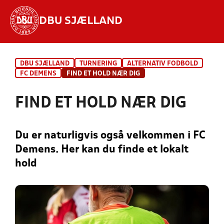
DBU SJÆLLAND
Hvad vil du søge efter?
DBU SJÆLLAND
TURNERING
ALTERNATIV FODBOLD
INDHOLD OG NYHEDER
FC DEMENS
FIND ET HOLD NÆR DIG
STILLINGER, RESULTATER, KLUBBER OG
FIND ET HOLD NÆR DIG
HOLD
Du er naturligvis også velkommen i FC
Demens. Her kan du finde et lokalt
hold