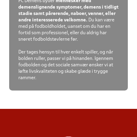
FC Demens byder
mennesker med
demenslignende symptomer, demens i
tidligt
stadie samt pårørende, naboer, venner, eller
andre interesserede velkomne.
Du kan være
med på fodboldholdet, uanset om du har en
fortid som professionel, eller du aldrig har
snøret fodboldstøvlerne før.
Der tages hensyn til hver enkelt spiller, og når
bolden ruller, passer vi på hinanden. Igennem
fodbolden og det sociale samvær ønsker vi at
løfte livskvaliteten og skabe glæde i trygge
rammer.