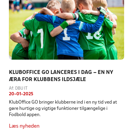
KLUBOFFICE GO LANCERES I DAG – EN NY
ÆRA FOR KLUBBENS ILDSJÆLE
Af: DBU IT
20-01-2025
KlubOffice GO bringer klubberne ind i en ny tid ved at
gøre hurtige og vigtige funktioner tilgængelige i
Fodbold appen.
Læs nyheden