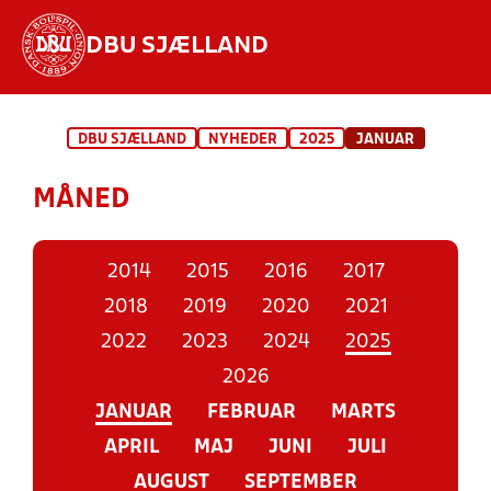
DBU SJÆLLAND
Hvad vil du søge efter?
DBU SJÆLLAND
NYHEDER
2025
JANUAR
INDHOLD OG NYHEDER
MÅNED
STILLINGER, RESULTATER, KLUBBER OG
HOLD
2014
2015
2016
2017
2018
2019
2020
2021
2022
2023
2024
2025
2026
JANUAR
FEBRUAR
MARTS
APRIL
MAJ
JUNI
JULI
AUGUST
SEPTEMBER