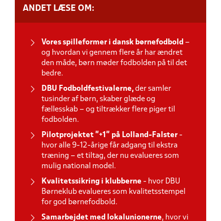
ANDET LÆSE OM:
Vores spilleformer i dansk børnefodbold
–
og hvordan vi gennem flere år har ændret
den måde, børn møder fodbolden på til det
bedre.
DBU Fodboldfestivalerne,
der samler
tusinder af børn, skaber glæde og
fællesskab – og tiltrækker flere piger til
fodbolden.
Pilotprojektet ”+1” på Lolland-Falster
-
hvor alle 9-12-årige får adgang til ekstra
træning – et tiltag, der nu evalueres som
mulig national model.
Kvalitetssikring i klubberne
- hvor DBU
Børneklub evalueres som kvalitetsstempel
for god børnefodbold.
Samarbejdet med lokalunionerne
, hvor vi