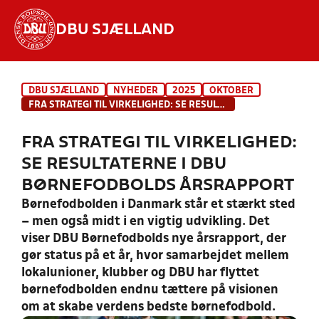
DBU SJÆLLAND
Hvad vil du søge efter?
DBU SJÆLLAND
NYHEDER
2025
OKTOBER
INDHOLD OG NYHEDER
FRA STRATEGI TIL VIRKELIGHED: SE RESULTATERNE I DBU BØRNEFODBOLDS ÅRSRAPPORT
STILLINGER, RESULTATER, KLUBBER OG
FRA STRATEGI TIL VIRKELIGHED:
HOLD
SE RESULTATERNE I DBU
BØRNEFODBOLDS ÅRSRAPPORT
Børnefodbolden i Danmark står et stærkt sted
– men også midt i en vigtig udvikling. Det
viser DBU Børnefodbolds nye årsrapport, der
gør status på et år, hvor samarbejdet mellem
lokalunioner, klubber og DBU har flyttet
børnefodbolden endnu tættere på visionen
om at skabe verdens bedste børnefodbold.