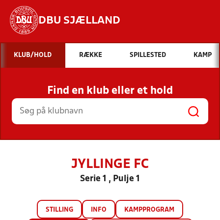
DBU SJÆLLAND
Hvad vil du søge efter?
KLUB/HOLD
RÆKKE
SPILLESTED
KAMP
INDHOLD OG NYHEDER
Find en klub eller et hold
STILLINGER, RESULTATER, KLUBBER OG
HOLD
JYLLINGE FC
Serie 1 , Pulje 1
STILLING
INFO
KAMPPROGRAM