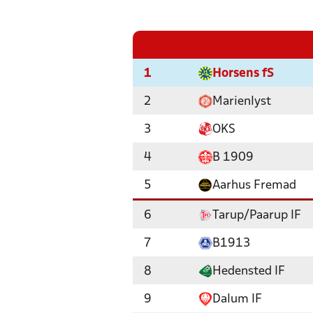
1
Horsens fS
2
Marienlyst
3
OKS
4
B 1909
5
Aarhus Fremad
6
Tarup/Paarup IF
7
B1913
8
Hedensted IF
9
Dalum IF