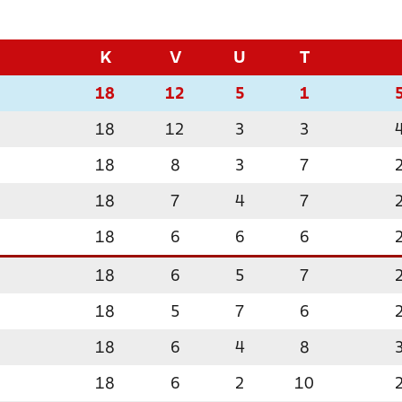
K
V
U
T
18
12
5
1
18
12
3
3
18
8
3
7
18
7
4
7
18
6
6
6
18
6
5
7
18
5
7
6
18
6
4
8
18
6
2
10