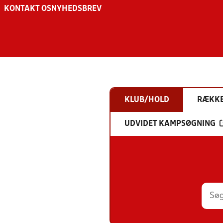
KONTAKT OS
NYHEDSBREV
KLUB/HOLD
RÆKK
UDVIDET KAMPSØGNING