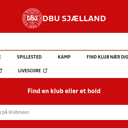
DBU SJÆLLAND
E
SPILLESTED
KAMP
FIND KLUB NÆR DI
LIVESCORE
Find en klub eller et hold