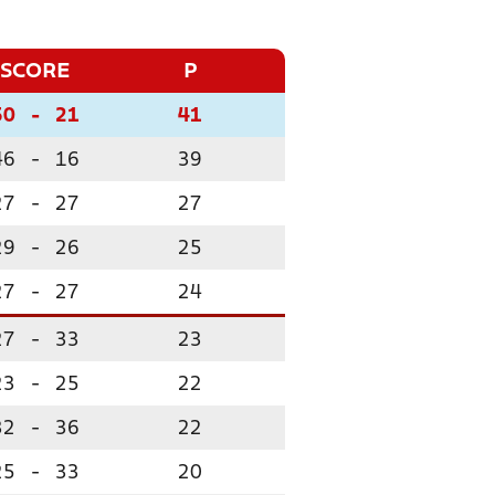
SCORE
P
50
-
21
41
46
-
16
39
27
-
27
27
29
-
26
25
27
-
27
24
27
-
33
23
23
-
25
22
32
-
36
22
25
-
33
20