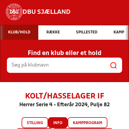
DBU SJÆLLAND
Hvad vil du søge efter?
KLUB/HOLD
RÆKKE
SPILLESTED
KAMP
INDHOLD OG NYHEDER
Find en klub eller et hold
STILLINGER, RESULTATER, KLUBBER OG
HOLD
KOLT/HASSELAGER IF
Herrer Serie 4 - Efterår 2024, Pulje 82
STILLING
INFO
KAMPPROGRAM