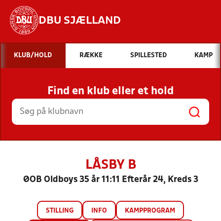
DBU SJÆLLAND
Hvad vil du søge efter?
KLUB/HOLD
RÆKKE
SPILLESTED
KAMP
INDHOLD OG NYHEDER
Find en klub eller et hold
STILLINGER, RESULTATER, KLUBBER OG
HOLD
LÅSBY B
ØOB Oldboys 35 år 11:11 Efterår 24, Kreds 3
STILLING
INFO
KAMPPROGRAM