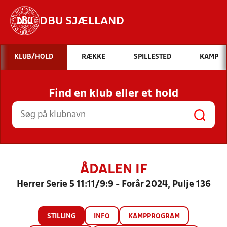
DBU SJÆLLAND
Hvad vil du søge efter?
KLUB/HOLD
RÆKKE
SPILLESTED
KAMP
INDHOLD OG NYHEDER
Find en klub eller et hold
STILLINGER, RESULTATER, KLUBBER OG
HOLD
ÅDALEN IF
Herrer Serie 5 11:11/9:9 - Forår 2024, Pulje 136
STILLING
INFO
KAMPPROGRAM