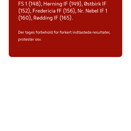
FS 1 (148), Hørning IF (149), Østbirk IF
(152), Fredericia fF (156), Nr. Nebel IF 1
(160), Rødding IF (165).
Der tages forbehold for forkert indtastede resultater,
protester osv.