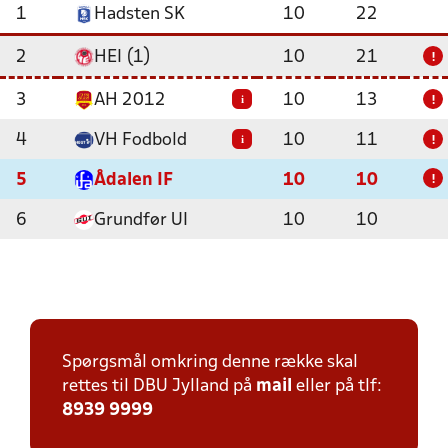
1
Hadsten SK
10
22
2
HEI (1)
10
21
!
3
AH 2012
10
13
i
!
4
VH Fodbold
10
11
i
!
5
Ådalen IF
10
10
!
6
Grundfør UI
10
10
Spørgsmål omkring denne række skal
rettes til DBU Jylland på
mail
eller på tlf:
8939 9999