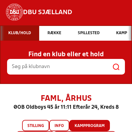
DBU SJÆLLAND
Hvad vil du søge efter?
KLUB/HOLD
RÆKKE
SPILLESTED
KAMP
INDHOLD OG NYHEDER
Find en klub eller et hold
STILLINGER, RESULTATER, KLUBBER OG
HOLD
FAML, ÅRHUS
ØOB Oldboys 45 år 11:11 Efterår 24, Kreds 8
STILLING
INFO
KAMPPROGRAM