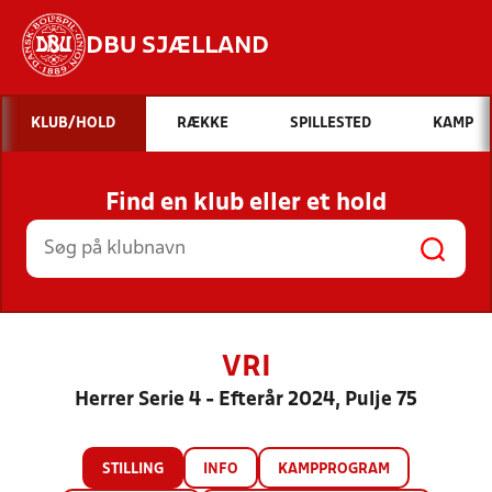
DBU SJÆLLAND
Hvad vil du søge efter?
KLUB/HOLD
RÆKKE
SPILLESTED
KAMP
INDHOLD OG NYHEDER
Find en klub eller et hold
STILLINGER, RESULTATER, KLUBBER OG
HOLD
VRI
Herrer Serie 4 - Efterår 2024, Pulje 75
STILLING
INFO
KAMPPROGRAM