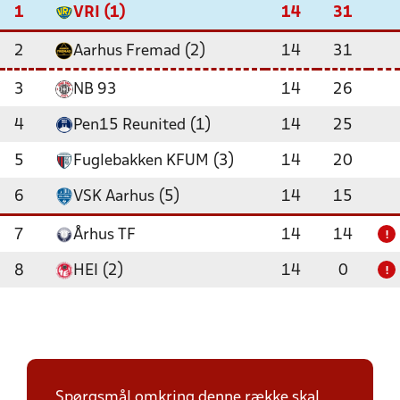
1
VRI (1)
14
31
2
Aarhus Fremad (2)
14
31
3
NB 93
14
26
4
Pen15 Reunited (1)
14
25
5
Fuglebakken KFUM (3)
14
20
6
VSK Aarhus (5)
14
15
7
Århus TF
14
14
!
8
HEI (2)
14
0
!
Spørgsmål omkring denne række skal