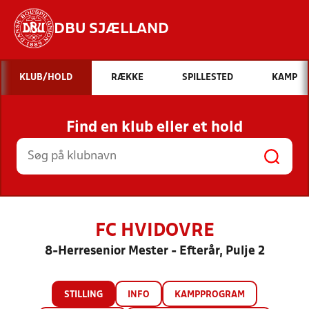
DBU SJÆLLAND
Hvad vil du søge efter?
KLUB/HOLD
RÆKKE
SPILLESTED
KAMP
INDHOLD OG NYHEDER
Find en klub eller et hold
STILLINGER, RESULTATER, KLUBBER OG
HOLD
FC HVIDOVRE
8-Herresenior Mester - Efterår, Pulje 2
STILLING
INFO
KAMPPROGRAM