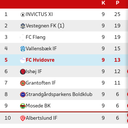
K
P
1
INVICTUS XI
9
25
2
Vestegnen FK (1)
9
19
3
FC Fløng
9
19
4
Vallensbæk IF
9
15
5
FC Hvidovre
9
13
6
Ishøj IF
9
12
7
Grantoften IF
9
11
8
Strandgårdsparkens Boldklub
9
6
9
Mosede BK
9
6
10
Albertslund IF
9
6