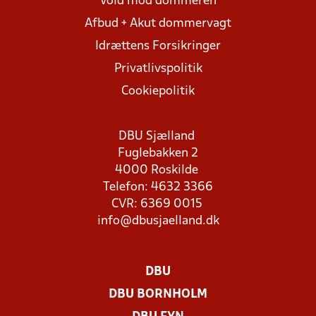
Vold mod dommeren
Afbud + Akut dommervagt
Idrættens Forsikringer
Privatlivspolitik
Cookiepolitik
DBU Sjælland
Fuglebakken 2
4000 Roskilde
Telefon: 4632 3366
CVR: 6369 0015
info@dbusjaelland.dk
DBU
DBU BORNHOLM