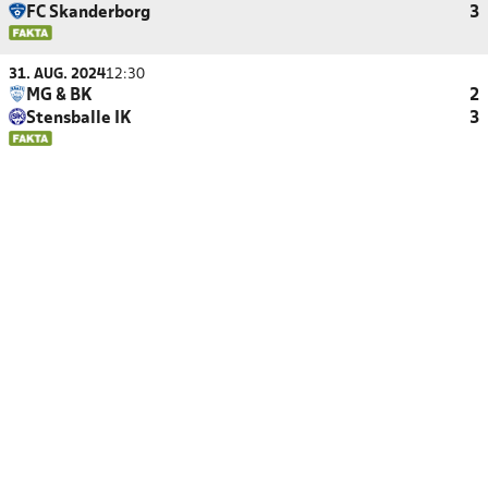
FC Skanderborg
3
31. AUG. 2024
12:30
MG & BK
2
Stensballe IK
3