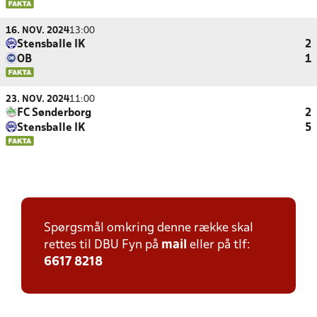
16. NOV. 2024
13:00
Stensballe IK
2
OB
1
23. NOV. 2024
11:00
FC Sønderborg
2
Stensballe IK
5
Spørgsmål omkring denne række skal
rettes til DBU Fyn på
mail
eller på tlf:
6617 8218