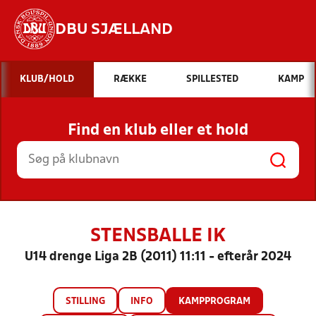
DBU SJÆLLAND
Hvad vil du søge efter?
KLUB/HOLD
RÆKKE
SPILLESTED
KAMP
INDHOLD OG NYHEDER
Find en klub eller et hold
STILLINGER, RESULTATER, KLUBBER OG
HOLD
STENSBALLE IK
U14 drenge Liga 2B (2011) 11:11 - efterår 2024
STILLING
INFO
KAMPPROGRAM