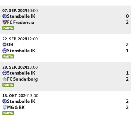
07. SEP. 2024
10:00
Stensballe IK
0
FC Fredericia
2
22. SEP. 2024
12:00
OB
2
Stensballe IK
1
29. SEP. 2024
13:00
Stensballe IK
1
FC Sønderborg
2
13. OKT. 2024
13:00
Stensballe IK
2
MG & BK
2