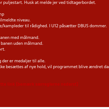
r puljestart. Husk at melde jer ved tidtagerbordet.
amp
tilmeldte niveau.
ne/kampleder til rådighed. I U12 påsætter DBUS dommer.
 banen med målmand.
på banen uden målmand.
rt.
er er medaljer til alle.
ke besættes af nye hold, vil programmet blive ændret dag
dette link (bemærk særreglerne nederst)