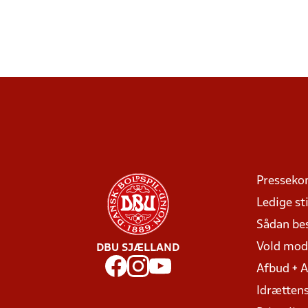
Presseko
Ledige sti
Sådan be
Vold mo
DBU SJÆLLAND
Afbud + 
Idrættens