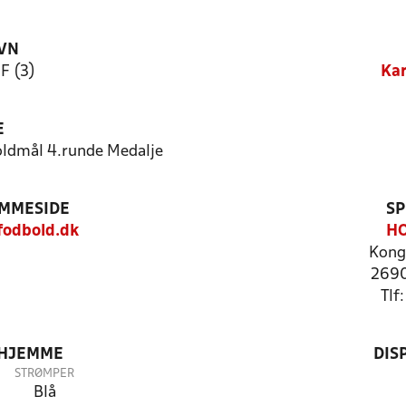
VN
F (3)
Kar
E
oldmål 4.runde Medalje
EMMESIDE
SP
fodbold.dk
H
Kong
2690
Tlf
 HJEMME
DIS
STRØMPER
Blå