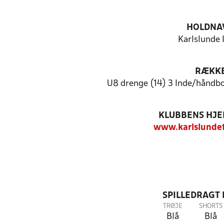
HOLDNA
Karlslunde I
RÆKK
U8 drenge (14) 3 Inde/håndb
KLUBBENS HJ
www.karlslunde
SPILLEDRAGT
TRØJE
SHORTS
Blå
Blå