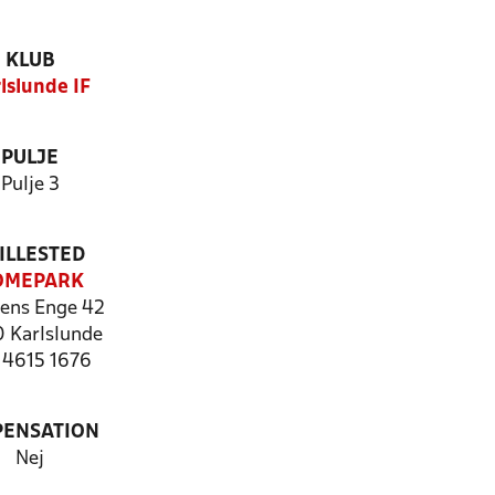
KLUB
lslunde IF
PULJE
Pulje 3
ILLESTED
OMEPARK
ens Enge 42
 Karlslunde
: 4615 1676
PENSATION
Nej