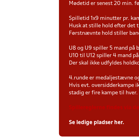
Mødetid er senest 20 min. fø
Spilletid 1x9 minutter pr. k
Husk at stille hold efter det 
Førstnævnte hold stiller ba
U8 og U9 spiller 5 mand på
U10 til U12 spiller 4 mand 
Der skal ikke udfyldes holdko
4.runde er medaljestævne og d
Hvis evt. oversidderkampe ik
stadig er fire kampe til hver.
Spillereglerne findes via 
Se ledige pladser her.