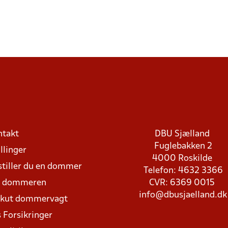
ntakt
DBU Sjælland
Fuglebakken 2
llinger
4000 Roskilde
stiller du en dommer
Telefon: 4632 3366
d dommeren
CVR: 6369 0015
info@dbusjaelland.dk
Akut dommervagt
 Forsikringer