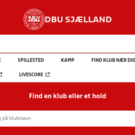
DBU SJÆLLAND
E
SPILLESTED
KAMP
FIND KLUB NÆR DI
LIVESCORE
Find en klub eller et hold