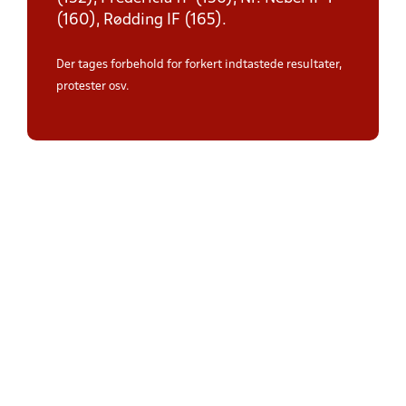
(160), Rødding IF (165).
Der tages forbehold for forkert indtastede resultater,
protester osv.