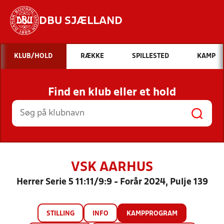
DBU SJÆLLAND
Hvad vil du søge efter?
KLUB/HOLD
RÆKKE
SPILLESTED
KAMP
INDHOLD OG NYHEDER
Find en klub eller et hold
STILLINGER, RESULTATER, KLUBBER OG
HOLD
VSK AARHUS
Herrer Serie 5 11:11/9:9 - Forår 2024, Pulje 139
STILLING
INFO
KAMPPROGRAM