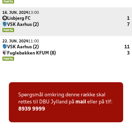
16. JUN. 2024
13:00
Lisbjerg FC
1
VSK Aarhus (2)
7
22. JUN. 2024
11:00
VSK Aarhus (2)
11
Fuglebakken KFUM (8)
3
Spørgsmål omkring denne række skal
rettes til DBU Jylland på
mail
eller på tlf:
8939 9999