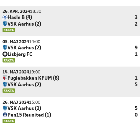
26. APR. 2024
18:30
Hasle B (4)
3
VSK Aarhus (2)
2
05. MAJ 2024
14:00
VSK Aarhus (2)
9
Lisbjerg FC
1
14. MAJ 2024
19:00
Fuglebakken KFUM (8)
1
VSK Aarhus (2)
5
26. MAJ 2024
15:00
VSK Aarhus (2)
5
Pen15 Reunited (1)
0