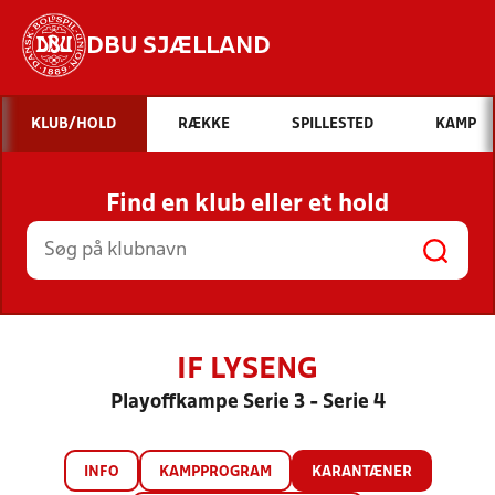
DBU SJÆLLAND
Hvad vil du søge efter?
KLUB/HOLD
RÆKKE
SPILLESTED
KAMP
INDHOLD OG NYHEDER
Find en klub eller et hold
STILLINGER, RESULTATER, KLUBBER OG
HOLD
IF LYSENG
Playoffkampe Serie 3 - Serie 4
INFO
KAMPPROGRAM
KARANTÆNER