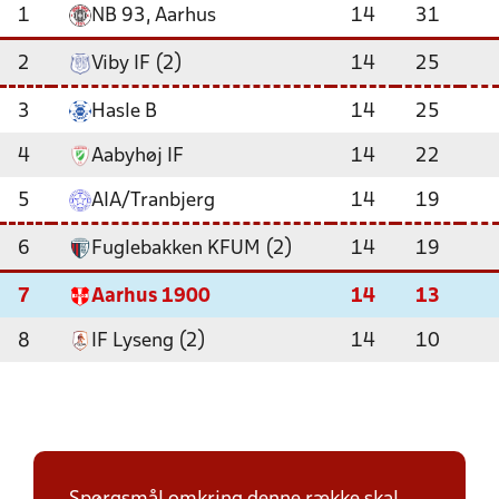
1
NB 93, Aarhus
14
31
2
Viby IF (2)
14
25
3
Hasle B
14
25
4
Aabyhøj IF
14
22
5
AIA/Tranbjerg
14
19
6
Fuglebakken KFUM (2)
14
19
7
Aarhus 1900
14
13
8
IF Lyseng (2)
14
10