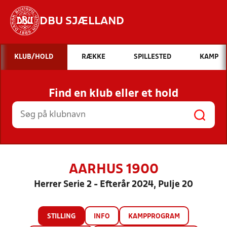
DBU SJÆLLAND
Hvad vil du søge efter?
KLUB/HOLD
RÆKKE
SPILLESTED
KAMP
INDHOLD OG NYHEDER
Find en klub eller et hold
STILLINGER, RESULTATER, KLUBBER OG
HOLD
AARHUS 1900
Herrer Serie 2 - Efterår 2024, Pulje 20
STILLING
INFO
KAMPPROGRAM