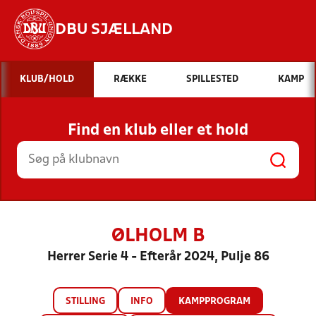
DBU SJÆLLAND
Hvad vil du søge efter?
KLUB/HOLD
RÆKKE
SPILLESTED
KAMP
INDHOLD OG NYHEDER
Find en klub eller et hold
STILLINGER, RESULTATER, KLUBBER OG
HOLD
ØLHOLM B
Herrer Serie 4 - Efterår 2024, Pulje 86
STILLING
INFO
KAMPPROGRAM