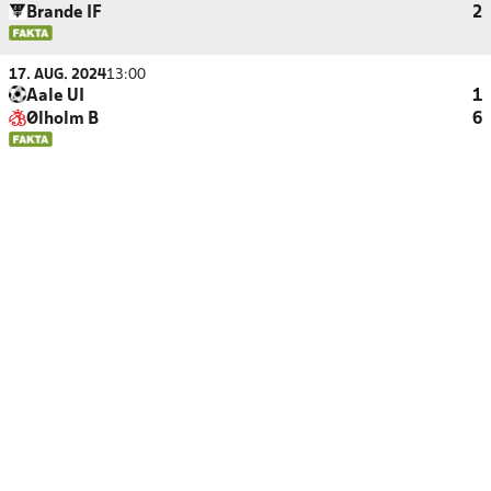
Brande IF
2
17. AUG. 2024
13:00
Aale UI
1
Ølholm B
6