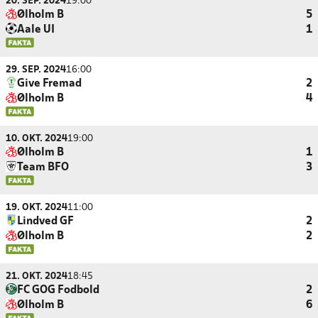
20. SEP. 2024
19:00
Ølholm B
5
Aale UI
1
29. SEP. 2024
16:00
Give Fremad
2
Ølholm B
4
10. OKT. 2024
19:00
Ølholm B
1
Team BFO
3
19. OKT. 2024
11:00
Lindved GF
2
Ølholm B
2
21. OKT. 2024
18:45
FC GOG Fodbold
2
Ølholm B
6