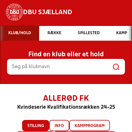
DBU SJÆLLAND
Hvad vil du søge efter?
KLUB/HOLD
RÆKKE
SPILLESTED
KAMP
INDHOLD OG NYHEDER
Find en klub eller et hold
STILLINGER, RESULTATER, KLUBBER OG
HOLD
ALLERØD FK
Kvindeserie Kvalifikationsrækken 24-25
STILLING
INFO
KAMPPROGRAM