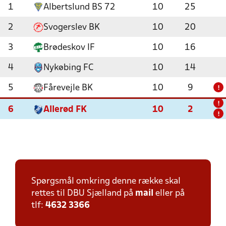
1
Albertslund BS 72
10
25
2
Svogerslev BK
10
20
3
Brødeskov IF
10
16
4
Nykøbing FC
10
14
5
Fårevejle BK
10
9
!
!
6
Allerød FK
10
2
!
Spørgsmål omkring denne række skal
rettes til DBU Sjælland på
mail
eller på
tlf:
4632 3366