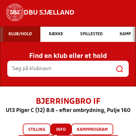
DBU SJÆLLAND
Hvad vil du søge efter?
KLUB/HOLD
RÆKKE
SPILLESTED
KAMP
INDHOLD OG NYHEDER
Find en klub eller et hold
STILLINGER, RESULTATER, KLUBBER OG
HOLD
BJERRINGBRO IF
U13 Piger C (12) 8:8 - efter ombrydning, Pulje 160
STILLING
INFO
KAMPPROGRAM