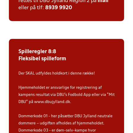
rettes til DBU Jylland Region 2 på
mail
eller på tlf:
8939 9920
Spilleregler 8:8
Fleksibel spilleform
Der SKAL udfyldes holdkort i denne række!
Hjemmeholdet er ansvarlige for registrering af
kampens resultat via DBU’s Fodbold App eller via ”Mit
DBU” på www.dbujylland.dk.
Dommerkode 01 - her påsætter DBU Jylland neutrale
dommere – udgiften afholdes af hjemmeholdet.
Dommerkode 03 - er døm-selv-kampe hvor