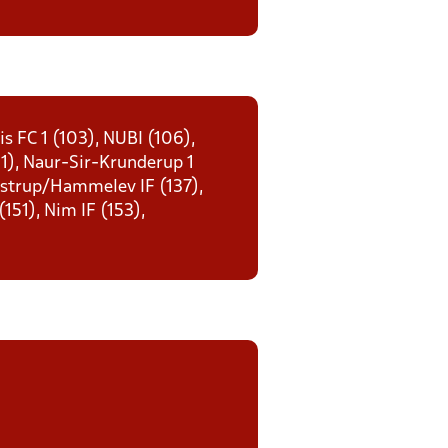
s FC 1 (103), NUBI (106),
21), Naur-Sir-Krunderup 1
 Åstrup/Hammelev IF (137),
151), Nim IF (153),