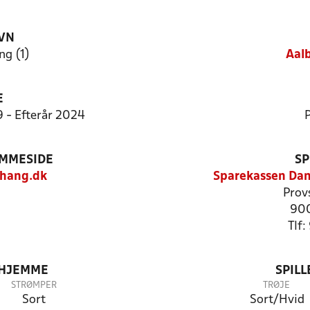
VN
ng (1)
Aal
E
9 - Efterår 2024
P
EMMESIDE
SP
hang.dk
Sparekassen Dan
Prov
900
Tlf
 HJEMME
SPIL
STRØMPER
TRØJE
Sort
Sort/Hvid