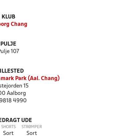
KLUB
borg Chang
PULJE
ulje 107
ILLESTED
mark Park (Aal. Chang)
stejorden 15
0 Aalborg
: 9818 4990
LEDRAGT UDE
SHORTS
STRØMPER
Sort
Sort