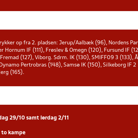
rykker op fra 2. pladsen: Jerup/Aalbæk (96), Nordens Pari
er Hornum IF (111), Frøslev & Omegn (120), Fursund IF (1
 Fremad (127), Viborg. Sdrm. IK (130), SMIFF09 3 (133),
ynamo Pertrobras (148), Samsø IK (150), Silkeborg IF 2 (
jerg (165).
sdag 29/10 samt lørdag 2/11
e to kampe