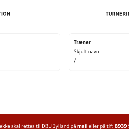
TION
TURNERI
Træner
Skjult navn
/
ke skal rettes til DBU Jylland på
mail
eller på tlf:
8939