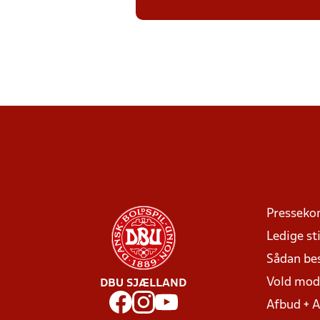
Presseko
Ledige sti
Sådan be
Vold mo
DBU SJÆLLAND
Afbud + 