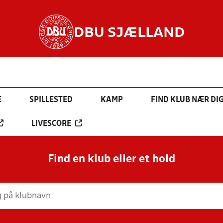
DBU SJÆLLAND
E
SPILLESTED
KAMP
FIND KLUB NÆR DI
LIVESCORE
Find en klub eller et hold