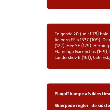
Følgende 20 (ud af 76) hold 
Aalborg FF a 1337 (109), Øst
(122), Hee SF (124), Herning
Flamengo Garrinchas (144), D
Lunderskov B (161), CSE, Esb
Playoff kampe afvikles tir
Skærpede regler i de sidst