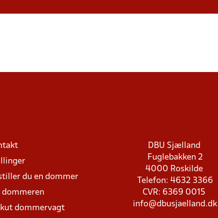
ntakt
DBU Sjælland
Fuglebakken 2
llinger
4000 Roskilde
stiller du en dommer
Telefon: 4632 3366
d dommeren
CVR: 6369 0015
info@dbusjaelland.dk
Akut dommervagt