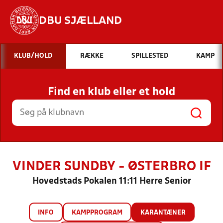
DBU SJÆLLAND
Hvad vil du søge efter?
KLUB/HOLD
RÆKKE
SPILLESTED
KAMP
INDHOLD OG NYHEDER
Find en klub eller et hold
STILLINGER, RESULTATER, KLUBBER OG
HOLD
VINDER SUNDBY - ØSTERBRO IF
Hovedstads Pokalen 11:11 Herre Senior
INFO
KAMPPROGRAM
KARANTÆNER