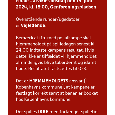
Finale - afvikles onsdag den 19. juni
2024, kl. 18:00, Genforeningspladsen
Ovenstående runder/ugedatoer
er
vejledende
.
Bemærk at ifb. med pokalkampe skal
hjemmeholdet på spilledagen senest kl.
24.00 indtaste kampens resultat. Hvis
dette ikke er tilfældet vil hjemmeholdet
almindeligvis blive taberdømt og idømt
bøde. Resultatet fastsættes til 0-3.
Det er
HJEMMEHOLDETS
ansvar (i
Københavns kommune), at kampene er
fastlagt korrekt samt at banen er booket
hos Københavns kommune.
Der spilles
IKKE
med forlænget spilletid