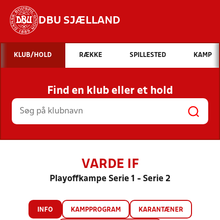
DBU SJÆLLAND
Hvad vil du søge efter?
KLUB/HOLD
RÆKKE
SPILLESTED
KAMP
INDHOLD OG NYHEDER
Find en klub eller et hold
STILLINGER, RESULTATER, KLUBBER OG
HOLD
VARDE IF
Playoffkampe Serie 1 - Serie 2
INFO
KAMPPROGRAM
KARANTÆNER