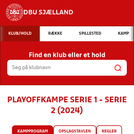
DBU SJÆLLAND
Hvad vil du søge efter?
KLUB/HOLD
RÆKKE
SPILLESTED
KAMP
INDHOLD OG NYHEDER
Find en klub eller et hold
STILLINGER, RESULTATER, KLUBBER OG
HOLD
PLAYOFFKAMPE SERIE 1 - SERIE
2 (2024)
KAMPPROGRAM
OPSLAGSTAVLEN
REGLER