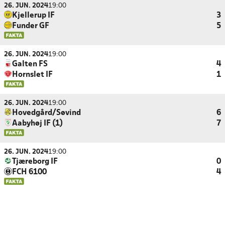
26. JUN. 2024
19:00
Kjellerup IF
3
Funder GF
5
26. JUN. 2024
19:00
Galten FS
4
Hornslet IF
1
26. JUN. 2024
19:00
Hovedgård/Søvind
6
Aabyhøj IF (1)
7
26. JUN. 2024
19:00
Tjæreborg IF
0
FCH 6100
4