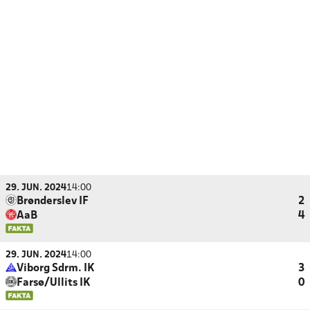
29. JUN. 2024
14:00
Brønderslev IF
2
AaB
4
29. JUN. 2024
14:00
Viborg Sdrm. IK
3
Farsø/Ullits IK
0