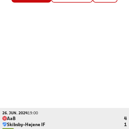
26. JUN. 2024
19:00
AaB
4
Skibsby-Højene IF
1