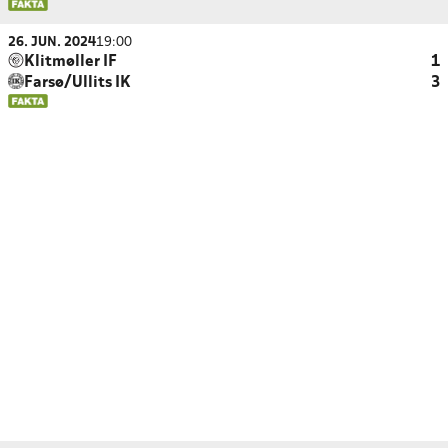
26. JUN. 2024
19:00
Klitmøller IF
1
Farsø/Ullits IK
3