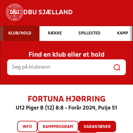
DBU SJÆLLAND
Hvad vil du søge efter?
KLUB/HOLD
RÆKKE
SPILLESTED
KAMP
INDHOLD OG NYHEDER
Find en klub eller et hold
STILLINGER, RESULTATER, KLUBBER OG
HOLD
FORTUNA HJØRRING
U12 Piger B (12) 8:8 - Forår 2024, Pulje 51
INFO
KAMPPROGRAM
KARANTÆNER