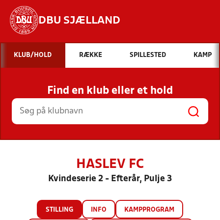
DBU SJÆLLAND
Hvad vil du søge efter?
KLUB/HOLD
RÆKKE
SPILLESTED
KAMP
INDHOLD OG NYHEDER
Find en klub eller et hold
STILLINGER, RESULTATER, KLUBBER OG
HOLD
HASLEV FC
Kvindeserie 2 - Efterår, Pulje 3
STILLING
INFO
KAMPPROGRAM