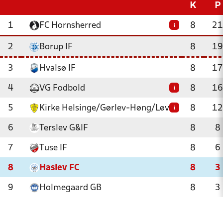
K
P
1
FC Hornsherred
8
21
i
2
Borup IF
8
19
3
Hvalsø IF
8
17
4
VG Fodbold
8
16
i
5
Kirke Helsinge/Gørlev-Høng/Løve
8
12
i
6
Terslev G&IF
8
8
7
Tuse IF
8
6
8
Haslev FC
8
3
9
Holmegaard GB
8
3