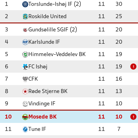
1
Torslunde-Ishøj IF (2)
11
30
2
Roskilde United
11
25
3
Gundsølille SGIF (2)
11
20
4
Karlslunde IF
11
20
5
Himmelev-Veddelev BK
11
19
6
FC Ishøj
11
19
!
7
CFK
11
16
8
Røde Stjerne BK
11
13
9
Vindinge IF
11
10
10
Mosede BK
11
10
!
11
Tune IF
11
7