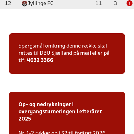
12
Jyllinge FC
11
3
!
Spørgsmål omkring denne række skal
rettes til DBU Sjælland på
mail
eller på
tlf:
4632 3366
Op- og nedrykninger i
overgangsturneringen i efteråret
2025
Nr. 1-2 rykker op i S2 til foråret 2026