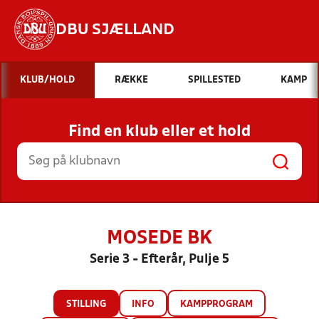
DBU SJÆLLAND
Hvad vil du søge efter?
KLUB/HOLD
RÆKKE
SPILLESTED
KAMP
INDHOLD OG NYHEDER
Find en klub eller et hold
STILLINGER, RESULTATER, KLUBBER OG
HOLD
MOSEDE BK
Serie 3 - Efterår, Pulje 5
STILLING
INFO
KAMPPROGRAM