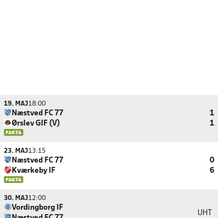
19. MAJ
18:00
Næstved FC 77
1
Ørslev GIF (V)
1
23. MAJ
13:15
Næstved FC 77
0
Kværkeby IF
6
30. MAJ
12:00
Vordingborg IF
UHT