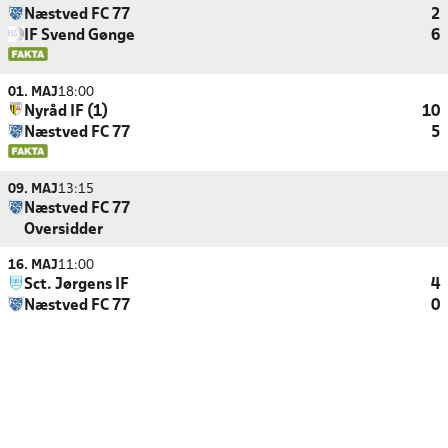
Næstved FC 77
2
IF Svend Gønge
6
01. MAJ
18:00
Nyråd IF (1)
10
Næstved FC 77
5
09. MAJ
13:15
Næstved FC 77
Oversidder
16. MAJ
11:00
Sct. Jørgens IF
4
Næstved FC 77
0