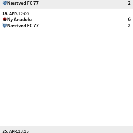
Næstved FC 77
2
19. APR.
12:00
Ny Anadolu
6
Næstved FC 77
2
25. APR.
13:15