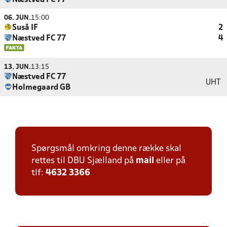
Næstved FC 77
06. JUN.
15:00
Suså IF
2
Næstved FC 77
4
13. JUN.
13:15
Næstved FC 77
UHT
Holmegaard GB
Spørgsmål omkring denne række skal
rettes til DBU Sjælland på
mail
eller på
tlf:
4632 3366