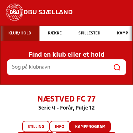
DBU SJÆLLAND
Hvad vil du søge efter?
KLUB/HOLD
RÆKKE
SPILLESTED
KAMP
INDHOLD OG NYHEDER
Find en klub eller et hold
STILLINGER, RESULTATER, KLUBBER OG
HOLD
NÆSTVED FC 77
Serie 4 - Forår, Pulje 12
STILLING
INFO
KAMPPROGRAM