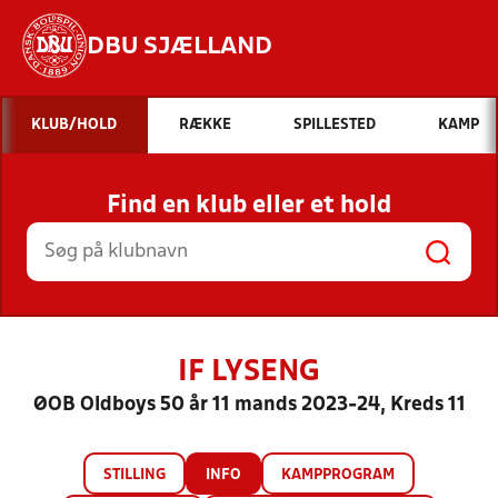
DBU SJÆLLAND
Hvad vil du søge efter?
KLUB/HOLD
RÆKKE
SPILLESTED
KAMP
INDHOLD OG NYHEDER
Find en klub eller et hold
STILLINGER, RESULTATER, KLUBBER OG
HOLD
IF LYSENG
ØOB Oldboys 50 år 11 mands 2023-24, Kreds 11
STILLING
INFO
KAMPPROGRAM