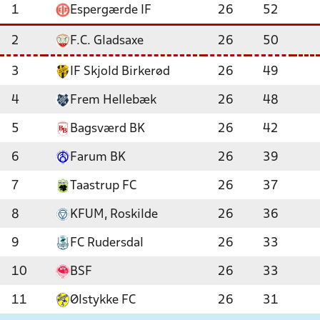
1
Espergærde IF
26
52
2
F.C. Gladsaxe
26
50
3
IF Skjold Birkerød
26
49
4
Frem Hellebæk
26
48
5
Bagsværd BK
26
42
6
Farum BK
26
39
7
Taastrup FC
26
37
8
KFUM, Roskilde
26
36
9
FC Rudersdal
26
33
10
BSF
26
33
11
Ølstykke FC
26
31