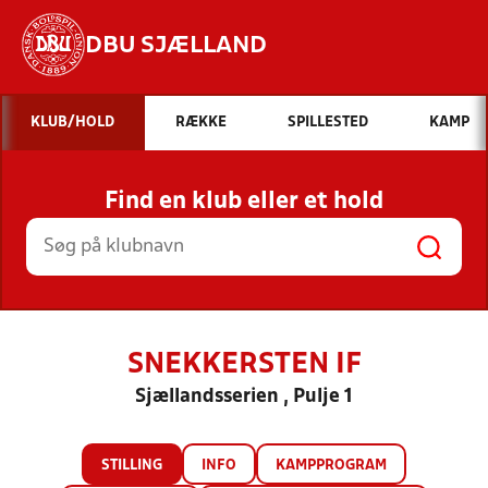
DBU SJÆLLAND
Hvad vil du søge efter?
KLUB/HOLD
RÆKKE
SPILLESTED
KAMP
INDHOLD OG NYHEDER
Find en klub eller et hold
STILLINGER, RESULTATER, KLUBBER OG
HOLD
SNEKKERSTEN IF
Sjællandsserien , Pulje 1
STILLING
INFO
KAMPPROGRAM