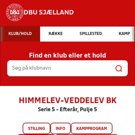
DBU SJÆLLAND
Hvad vil du søge efter?
KLUB/HOLD
RÆKKE
SPILLESTED
KAMP
INDHOLD OG NYHEDER
Find en klub eller et hold
STILLINGER, RESULTATER, KLUBBER OG
HOLD
HIMMELEV-VEDDELEV BK
Serie 5 - Efterår, Pulje 5
STILLING
INFO
KAMPPROGRAM