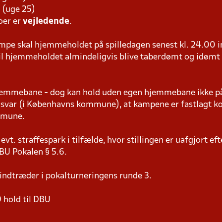
4 (uge 25)
oer er
vejledende
.
pe skal hjemmeholdet på spilledagen senest kl. 24.00 i
 vil hjemmeholdet almindeligvis blive taberdømt og idømt
jemmebane - dog kan hold uden egen hjemmebane ikke på
svar (i Københavns kommune), at kampene er fastlagt ko
mmune.
evt. straffespark i tilfælde, hvor stillingen er uafgjort ef
DBU Pokalen § 5.6.
indtræder i pokalturneringens runde 3.
 hold til DBU