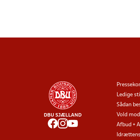
Presseko
Ledige sti
Sådan be
Vold mo
DBU SJÆLLAND
Afbud + 
Idrættens