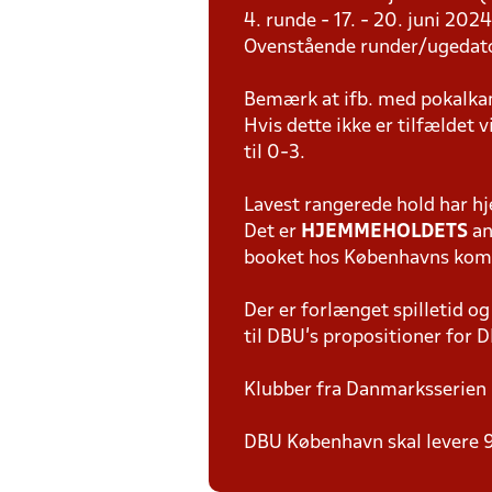
4. runde - 17. - 20. juni 202
Ovenstående runder/ugedat
Bemærk at ifb. med pokalkam
Hvis dette ikke er tilfældet
til 0-3.
Lavest rangerede hold har h
Det er
HJEMMEHOLDETS
an
booket hos Københavns ko
Der er forlænget spilletid og 
til DBU's propositioner for 
Klubber fra Danmarksserien 
DBU København skal levere 9