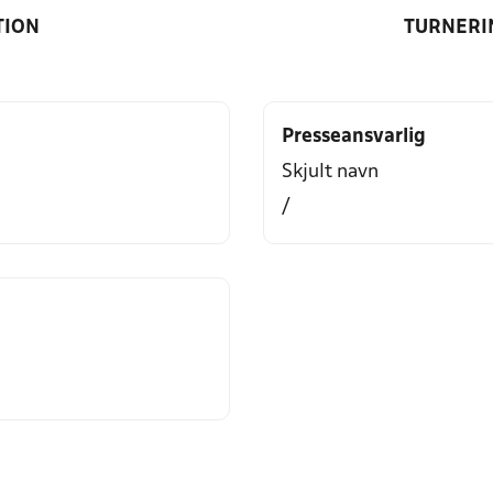
TION
TURNERI
Presseansvarlig
Skjult navn
/