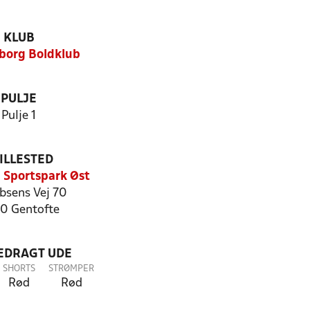
KLUB
borg Boldklub
PULJE
Pulje 1
ILLESTED
 Sportspark Øst
 Ibsens Vej 70
0 Gentofte
LEDRAGT UDE
SHORTS
STRØMPER
Rød
Rød