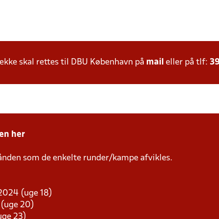
kke skal rettes til DBU København på
mail
eller på tlf:
39
en her
ånden som de enkelte runder/kampe afvikles.
 2024 (uge 18)
 (uge 20)
(uge 23)