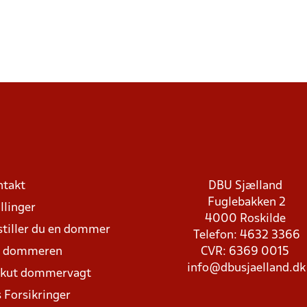
ntakt
DBU Sjælland
Fuglebakken 2
llinger
4000 Roskilde
stiller du en dommer
Telefon: 4632 3366
d dommeren
CVR: 6369 0015
info@dbusjaelland.dk
Akut dommervagt
 Forsikringer