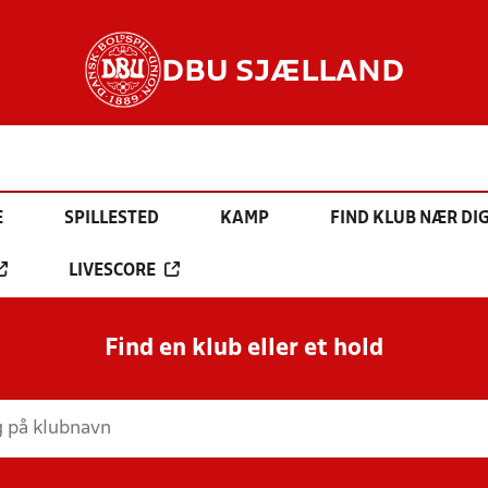
DBU SJÆLLAND
E
SPILLESTED
KAMP
FIND KLUB NÆR DI
LIVESCORE
Find en klub eller et hold