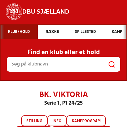
DBU SJÆLLAND
Hvad vil du søge efter?
KLUB/HOLD
RÆKKE
SPILLESTED
KAMP
INDHOLD OG NYHEDER
Find en klub eller et hold
STILLINGER, RESULTATER, KLUBBER OG
HOLD
BK. VIKTORIA
Serie 1, P1 24/25
STILLING
INFO
KAMPPROGRAM