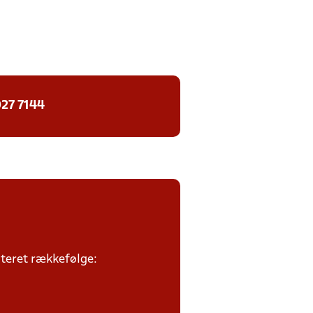
27 7144
riteret rækkefølge: