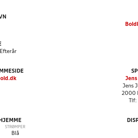
VN
Bold
E
Efterår
EMMESIDE
SP
old.dk
Jens
Jens J
2000 
Tlf
 HJEMME
DIS
STRØMPER
Blå