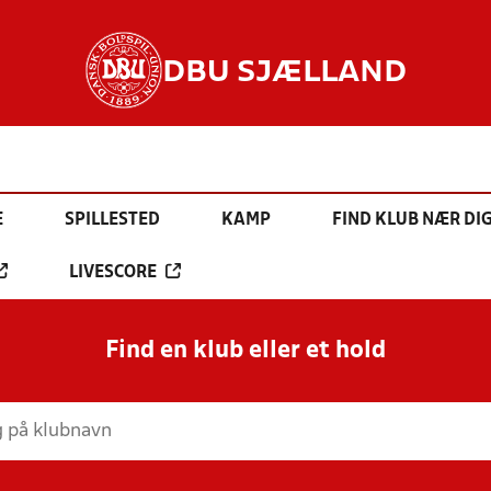
DBU SJÆLLAND
E
SPILLESTED
KAMP
FIND KLUB NÆR DI
LIVESCORE
Find en klub eller et hold