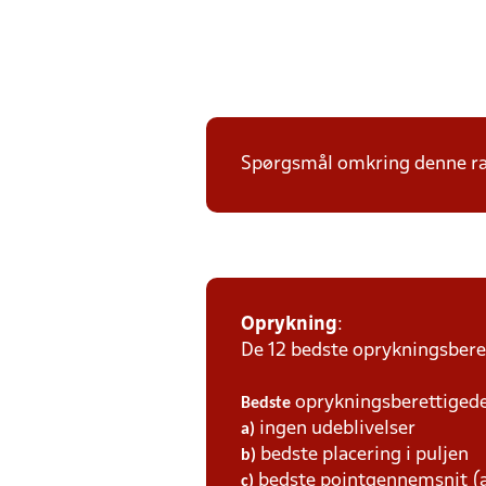
Spørgsmål omkring denne ræ
Oprykning
:
De 12 bedste oprykningsberet
oprykningsberettigede 
Bedste
ingen udeblivelser
a)
bedste placering i puljen
b)
bedste pointgennemsnit (a
c)