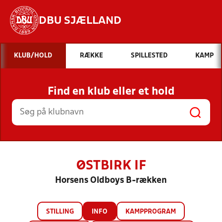
DBU SJÆLLAND
Hvad vil du søge efter?
KLUB/HOLD
RÆKKE
SPILLESTED
KAMP
INDHOLD OG NYHEDER
Find en klub eller et hold
STILLINGER, RESULTATER, KLUBBER OG
HOLD
ØSTBIRK IF
Horsens Oldboys B-rækken
STILLING
INFO
KAMPPROGRAM