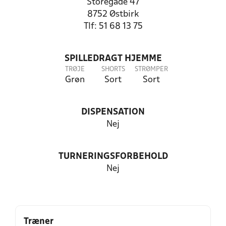
Storegade 47
8752 Østbirk
Tlf: 51 68 13 75
SPILLEDRAGT HJEMME
TRØJE
SHORTS
STRØMPER
Grøn
Sort
Sort
DISPENSATION
Nej
TURNERINGSFORBEHOLD
Nej
Træner