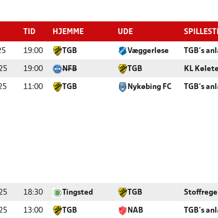
TID
HJEMME
UDE
SPILLEST
25
19:00
TGB
Væggerløse
TGB´s an
25
19:00
NFB
TGB
KL Kølet
25
11:00
TGB
Nykøbing FC
TGB´s an
25
18:30
Tingsted
TGB
Stoffreg
25
13:00
TGB
NAB
TGB´s an