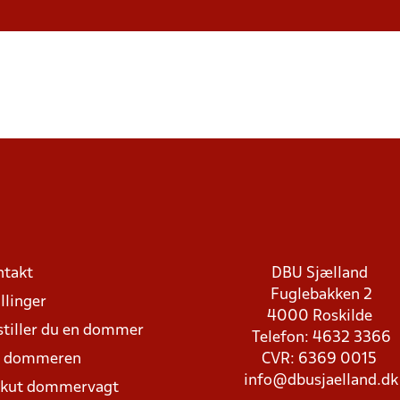
ntakt
DBU Sjælland
Fuglebakken 2
llinger
4000 Roskilde
stiller du en dommer
Telefon: 4632 3366
d dommeren
CVR: 6369 0015
info@dbusjaelland.dk
Akut dommervagt