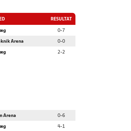
ED
RESULTAT
læg
0
-
7
eknik Arena
0
-
0
læg
2
-
2
en Arena
0
-
6
læg
4
-
1