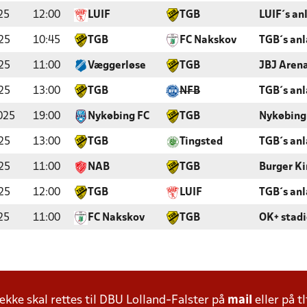
25
12:00
LUIF
TGB
LUIF´s an
25
10:45
TGB
FC Nakskov
TGB´s an
25
11:00
Væggerløse
TGB
JBJ Aren
25
13:00
TGB
NFB
TGB´s an
025
19:00
Nykøbing FC
TGB
Nykøbing
25
13:00
TGB
Tingsted
TGB´s an
25
11:00
NAB
TGB
Burger Ki
25
12:00
TGB
LUIF
TGB´s an
25
11:00
FC Nakskov
TGB
OK+ stad
ke skal rettes til DBU Lolland-Falster på
mail
eller på tl