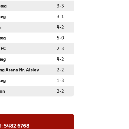
læg
3
-
3
læg
3
-
1
a
4
-
2
læg
5
-
0
 FC
2
-
3
læg
4
-
2
ng Arena Nr. Alslev
2
-
2
læg
1
-
3
ion
2
-
2
f:
5482 6768