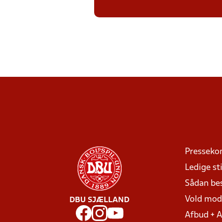
Presseko
Ledige sti
Sådan be
Vold mo
DBU SJÆLLAND
Afbud + 