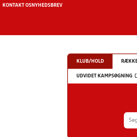
KONTAKT OS
NYHEDSBREV
KLUB/HOLD
RÆKK
UDVIDET KAMPSØGNING