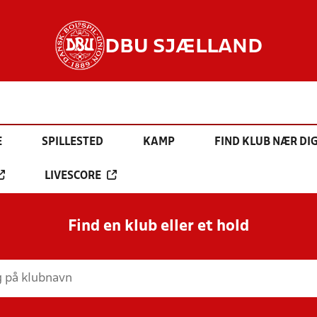
DBU SJÆLLAND
E
SPILLESTED
KAMP
FIND KLUB NÆR DI
LIVESCORE
Find en klub eller et hold