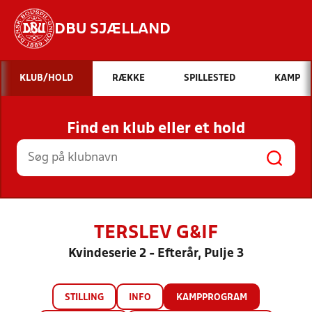
DBU SJÆLLAND
Hvad vil du søge efter?
KLUB/HOLD
RÆKKE
SPILLESTED
KAMP
INDHOLD OG NYHEDER
Find en klub eller et hold
STILLINGER, RESULTATER, KLUBBER OG
HOLD
TERSLEV G&IF
Kvindeserie 2 - Efterår, Pulje 3
STILLING
INFO
KAMPPROGRAM