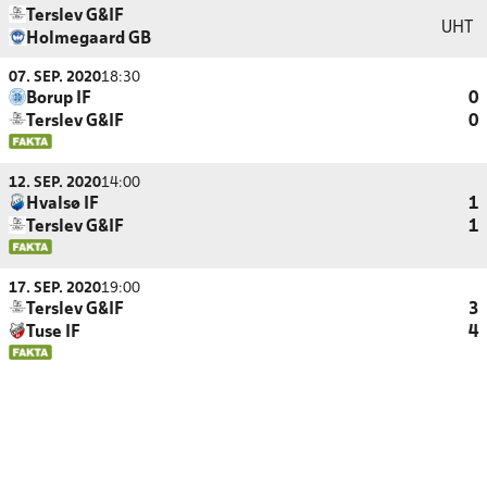
Terslev G&IF
UHT
Holmegaard GB
07. SEP. 2020
18:30
Borup IF
0
Terslev G&IF
0
12. SEP. 2020
14:00
Hvalsø IF
1
Terslev G&IF
1
17. SEP. 2020
19:00
Terslev G&IF
3
Tuse IF
4