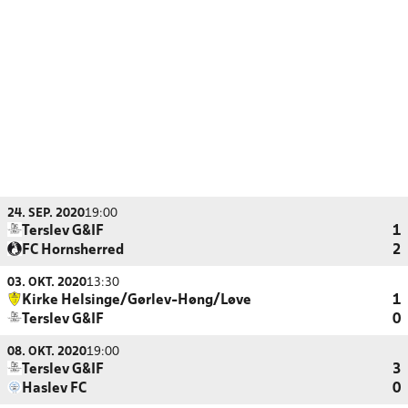
24. SEP. 2020
19:00
Terslev G&IF
1
FC Hornsherred
2
03. OKT. 2020
13:30
Kirke Helsinge/Gørlev-Høng/Løve
1
Terslev G&IF
0
08. OKT. 2020
19:00
Terslev G&IF
3
Haslev FC
0